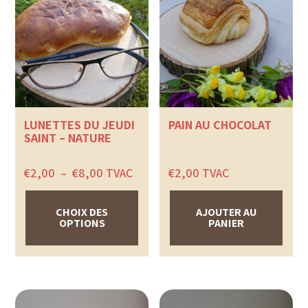
Les
Les
options
options
peuvent
peuvent
être
être
choisies
choisies
sur
sur
la
la
page
page
du
du
produit
produit
LUNETTES DU JEUDI
PAIN AU CHOCOLAT
SAINT – NATURE
Plage
€
2,00
–
€
8,00
TVAC
€
2,00
TVAC
de
prix :
€2,00
CHOIX DES
AJOUTER AU
à
OPTIONS
PANIER
€8,00
Ce
produit
a
plusieurs
variations.