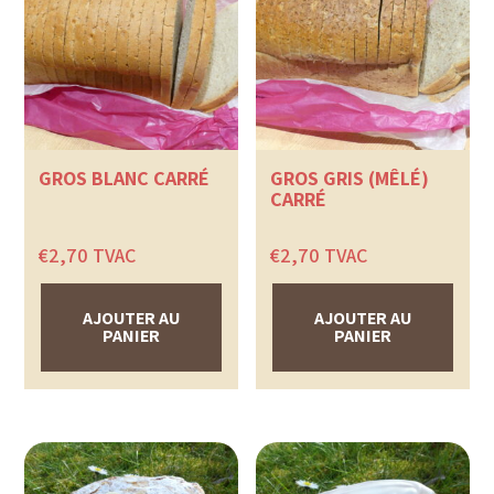
GROS BLANC CARRÉ
GROS GRIS (MÊLÉ)
CARRÉ
€
2,70
TVAC
€
2,70
TVAC
AJOUTER AU
AJOUTER AU
PANIER
PANIER