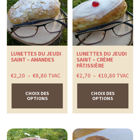
LUNETTES DU JEUDI
LUNETTES DU JEUDI
SAINT – AMANDES
SAINT – CRÈME
PÂTISSIÈRE
Plage
Plage
€
2,20
–
€
8,80
TVAC
€
2,70
–
€
10,80
TVAC
de
de
prix :
prix :
€2,20
€2,70
CHOIX DES
CHOIX DES
à
à
OPTIONS
OPTIONS
€8,80
€10,80
Ce
Ce
produit
produit
a
a
plusieurs
plusieurs
variations.
variations.