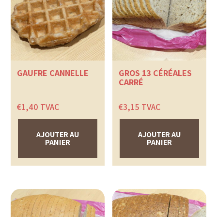
GAUFRE CANNELLE
GROS 13 CÉRÉALES
CARRÉ
€
1,40
TVAC
€
3,15
TVAC
AJOUTER AU
AJOUTER AU
PANIER
PANIER