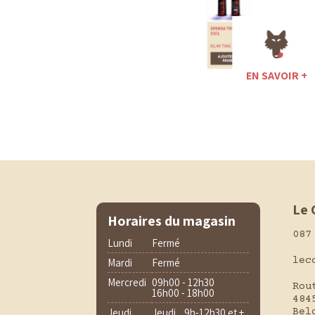
EN SAVOIR +
Le 
Horaires du magasin
087
Lundi
Fermé
lec
Mardi
Fermé
Mercredi
09h00 - 12h30
Rou
16h00 - 18h00
484
Jeudi
Jeudi 9h-12h30 et +
Bel