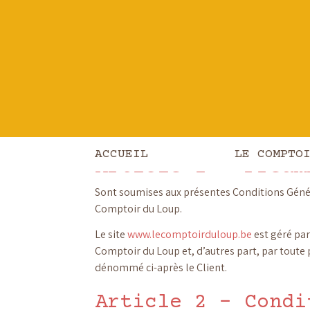
Conditions g
ACCUEIL
LE COMPTO
Article 1 – Préam
Sont soumises aux présentes Conditions Généra
Comptoir du Loup.
Le site
www.lecomptoirduloup.be
est géré par
Comptoir du Loup et, d’autres part, par toute
dénommé ci-après le Client.
Article 2 – Condi