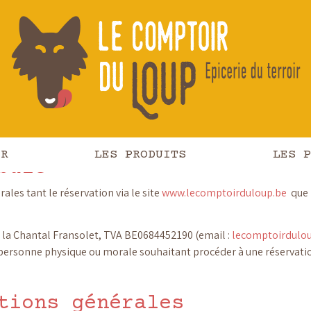
énérales pour la r
produits
IR
LES PRODUITS
LES P
bule
les tant le réservation via le site
www.lecomptoirduloup.be
que l
 la Chantal Fransolet, TVA BE0684452190 (email :
lecomptoirdul
 personne physique ou morale souhaitant procéder à une réservation
tions générales