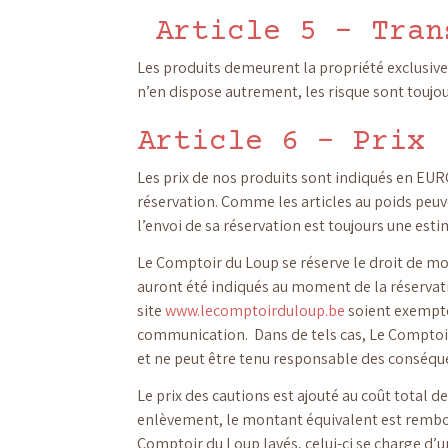
Article 5 – Tran
Les produits demeurent la propriété exclusive 
n’en dispose autrement, les risque sont toujou
Article 6 – Prix
Les prix de nos produits sont indiqués en EURO
réservation. Comme les articles au poids peuve
l’envoi de sa réservation est toujours une esti
Le Comptoir du Loup se réserve le droit de mo
auront été indiqués au moment de la réservati
site
www.lecomptoirduloup.be
soient exemptes
communication. Dans de tels cas, Le Comptoir 
et ne peut être tenu responsable des conséque
Le prix des cautions est ajouté au coût total d
enlèvement, le montant équivalent est rembour
Comptoir du Loup lavés, celui-ci se charge d’