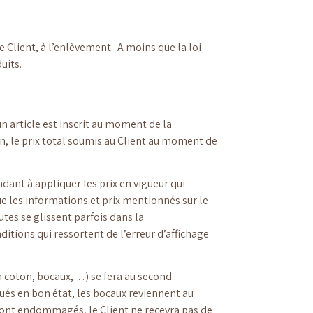
 Client, à l’enlèvement. A moins que la loi
uits.
n article est inscrit au moment de la
on, le prix total soumis au Client au moment de
ant à appliquer les prix en vigueur qui
e les informations et prix mentionnés sur le
utes se glissent parfois dans la
tions qui ressortent de l’erreur d’affichage
 en coton, bocaux,…) se fera au second
ués en bon état, les bocaux reviennent au
 sont endommagés, le Client ne recevra pas de