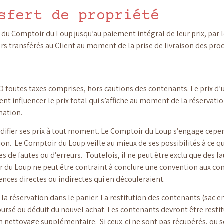
sfert de propriété
du Comptoir du Loup jusqu’au paiement intégral de leur prix, par le
rs transférés au Client au moment de la prise de livraison des prod
 toutes taxes comprises, hors cautions des contenants. Le prix d’u
nt influencer le prix total qui s’affiche au moment de la réservati
mation.
difier ses prix à tout moment. Le Comptoir du Loup s’engage cepend
on. Le Comptoir du Loup veille au mieux de ses possibilités à ce qu
 de fautes ou d’erreurs. Toutefois, il ne peut être exclu que des fa
du Loup ne peut être contraint à conclure une convention aux condi
nces directes ou indirectes qui en découleraient.
e la réservation dans le panier. La restitution des contenants (sac
sé ou déduit du nouvel achat. Les contenants devront être restit
un nettoyage supplémentaire. Si ceux-ci ne sont pas récupérés, ou