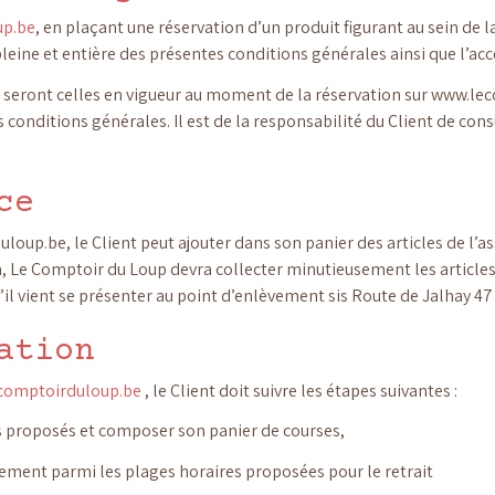
up.be
, en plaçant une réservation d’un produit figurant au sein de l
ine et entière des présentes conditions générales ainsi que l’acce
t seront celles en vigueur au moment de la réservation sur www.l
 conditions générales. Il est de la responsabilité du Client de cons
ce
loup.be, le Client peut ajouter dans son panier des articles de l’
on, Le Comptoir du Loup devra collecter minutieusement les articles
’il vient se présenter au point d’enlèvement sis Route de Jalhay 47
ation
comptoirduloup.be
, le Client doit suivre les étapes suivantes :
its proposés et composer son panier de courses,
èvement parmi les plages horaires proposées pour le retrait