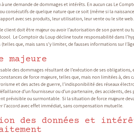
ieu à une demande de dommages et intérêts. En aucun cas Le Compto
ou consécutifs de quelque nature que ce soit (même si la naissanc
pport avec ses produits, leur utilisation, leur vente ou le site web.
, le client doit être majeur ou avoir l’autorisation de son parent 
l’alcool. Le Comptoir du Loup décline toute responsabilité dans l’hy
(telles que, mais sans s’y limiter, de fausses informations sur l’âge
e majeure
able des dommages résultant de l’exécution de ses obligations, en
rconstances de force majeure, telles que, mais non limitées à, des 
rorisme et des actes de guerre, l’indisponibilité des réseaux élect
éfaillance d’un fournisseur ou d’un partenaire, des accidents, des
 prévisible ou surmontable. Si la situation de force majeure deva
ilier l’accord avec effet immédiat, sans compensation mutuelle.
ion des données et intérê
aitement