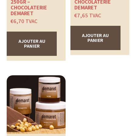
250GR –
CHOCOLATERIE
CHOCOLATERIE
DEMARET
DEMARET
€
7,65
TVAC
€
6,70
TVAC
AJOUTER AU
PANIER
AJOUTER AU
PANIER