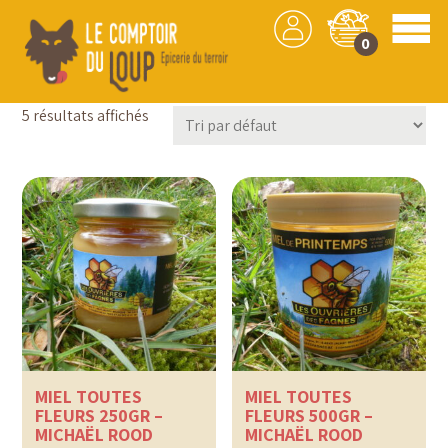
0
Tartinables
5 résultats affichés
MIEL TOUTES
MIEL TOUTES
FLEURS 250GR –
FLEURS 500GR –
MICHAËL ROOD
MICHAËL ROOD