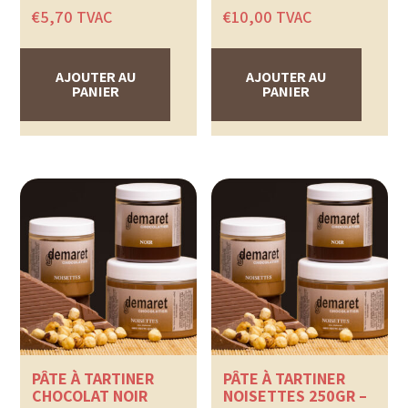
€
5,70
TVAC
€
10,00
TVAC
AJOUTER AU
AJOUTER AU
PANIER
PANIER
PÂTE À TARTINER
PÂTE À TARTINER
CHOCOLAT NOIR
NOISETTES 250GR –