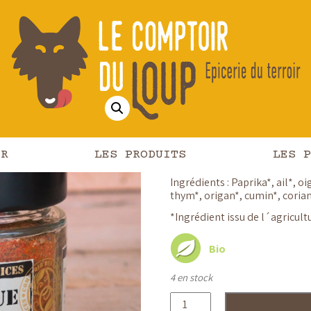
rbecue – 55gr
Barbecue
€
4,80
TVAC
IR
LES PRODUITS
LES P
Assaisonnement complet pour 
Ingrédients : Paprika*, ail*, o
thym*, origan*, cumin*, corian
*Ingrédient issu de l´agricult
Bio
4 en stock
quantité
de