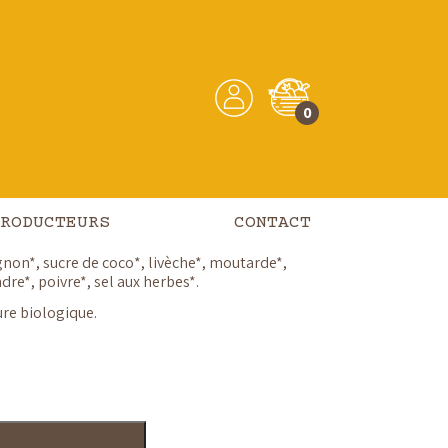
0
 – 55gr
RODUCTEURS
CONTACT
marinades, viandes ou légumes à griller.
ignon*, sucre de coco*, livèche*,
moutarde
*,
dre*, poivre*, sel aux herbes*.
ure biologique.