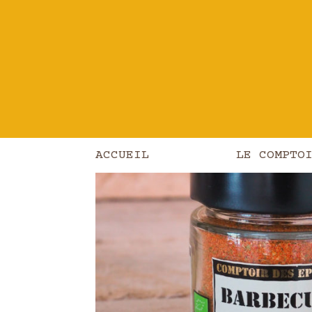
Les produits
/
Épicerie
/
Épices
/ Ba
ACCUEIL
LE COMPTO