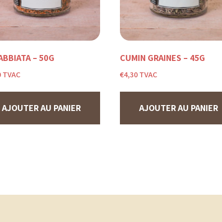
ABBIATA – 50G
CUMIN GRAINES – 45G
0
TVAC
€
4,30
TVAC
AJOUTER AU PANIER
AJOUTER AU PANIER