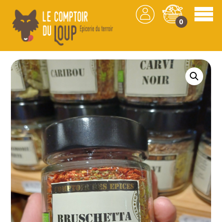
0
Les produits
/
Épicerie
/
Épices
/ Bruschetta –
50gr