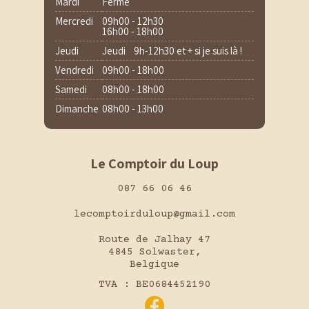
Mardi
Fermé
Mercredi
09h00 - 12h30
16h00 - 18h00
Jeudi
Jeudi 9h-12h30 et + si je suis là !
Vendredi
09h00 - 18h00
Samedi
08h00 - 18h00
Dimanche
08h00 - 13h00
Le Comptoir du Loup
087 66 06 46
lecomptoirduloup@gmail.com
Route de Jalhay 47
4845 Solwaster,
Belgique
TVA : BE0684452190