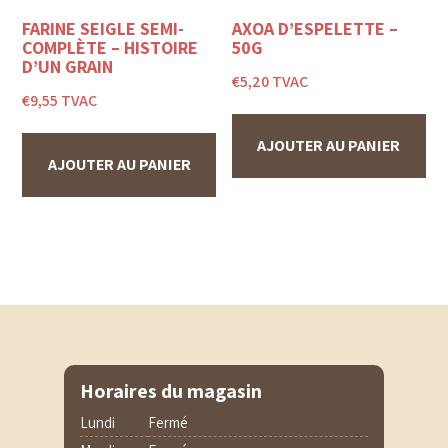
FARINE SEIGLE SEMI-
AXOA D’ESPELETTE –
COMPLÈTE – HISTOIRE
50G
D’UN GRAIN
€
5,20
TVAC
€
9,55
TVAC
AJOUTER AU PANIER
AJOUTER AU PANIER
Horaires du magasin
Lundi
Fermé