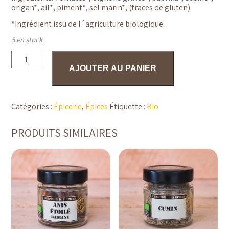
origan*, ail*, piment*, sel marin*, (traces de
gluten).
*Ingrédient issu de l´agriculture biologique.
5 en stock
quantité
de
AJOUTER AU PANIER
Bruschetta
-
50gr
Catégories :
Épicerie
,
Épices
Étiquette :
Bio
PRODUITS SIMILAIRES