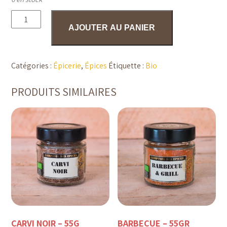
quantité
de
AJOUTER AU PANIER
Arrabbiata
-
50g
Catégories :
Épicerie
,
Épices
Étiquette :
Bio
PRODUITS SIMILAIRES
CARVI NOIR – 55G
BARBECUE – 55GR