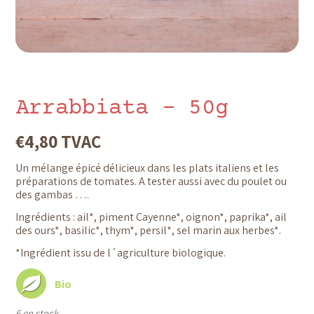
Arrabbiata – 50g
€
4,80
TVAC
Un mélange épicé délicieux dans les plats italiens et les
préparations de tomates. A tester aussi avec du poulet ou
des gambas ….
Ingrédients : ail*, piment Cayenne*, oignon*, paprika*, ail
des ours*, basilic*, thym*, persil*, sel marin aux herbes*.
*Ingrédient issu de l´agriculture biologique.
Bio
6 en stock