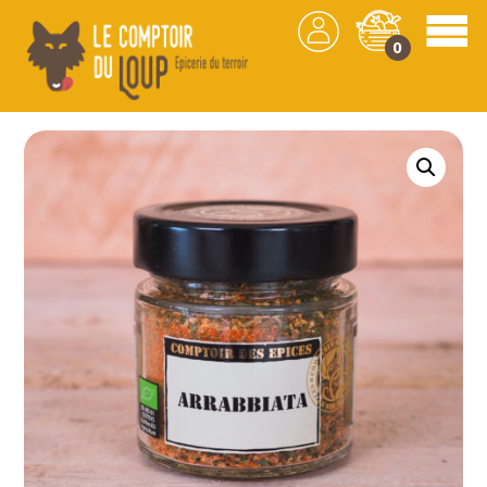
0
Les produits
/
Épicerie
/
Épices
/ Arrabbiata –
50g