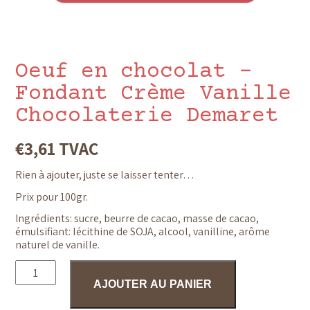
Oeuf en chocolat –
Fondant Crème Vanille
Chocolaterie Demaret
€
3,61
TVAC
Rien à ajouter, juste se laisser tenter…
Prix pour 100gr.
Ingrédients: sucre, beurre de cacao, masse de cacao,
émulsifiant: lécithine de SOJA, alcool, vanilline, arôme
naturel de vanille.
quantité
de
AJOUTER AU PANIER
Oeuf
en
chocolat