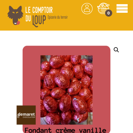
0
Les produits
/
Chocolat
/
Confiserie
/ Oeuf en
chocolat – Fondant Crème Vanille Chocolaterie
Demaret