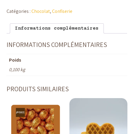
-
Fondant
Catégories :
Chocolat
,
Confiserie
Crème
Vanille
Chocolaterie
Demaret
Informations complémentaires
INFORMATIONS COMPLÉMENTAIRES
Poids
0,100 kg
PRODUITS SIMILAIRES