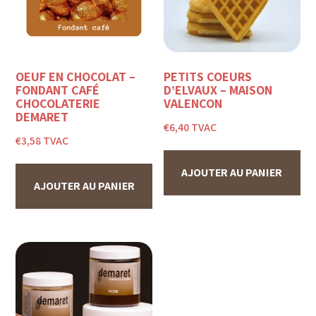
OEUF EN CHOCOLAT –
PETITS COEURS
FONDANT CAFÉ
D’ELVAUX – MAISON
CHOCOLATERIE
VALENÇON
DEMARET
€
6,40
TVAC
€
3,58
TVAC
AJOUTER AU PANIER
AJOUTER AU PANIER