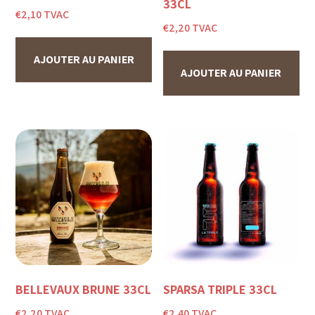
33CL
€
2,10
TVAC
€
2,20
TVAC
AJOUTER AU PANIER
AJOUTER AU PANIER
BELLEVAUX BRUNE 33CL
SPARSA TRIPLE 33CL
€
2,20
TVAC
€
2,40
TVAC