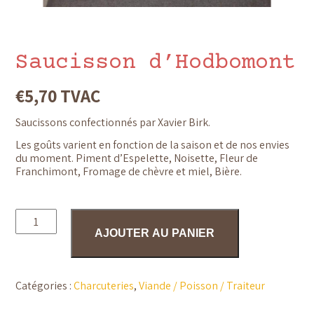
Saucisson d’Hodbomont
€
5,70
TVAC
Saucissons confectionnés par Xavier Birk.
Les goûts varient en fonction de la saison et de nos envies
du moment. Piment d’Espelette, Noisette, Fleur de
Franchimont, Fromage de chèvre et miel, Bière.
quantité
de
AJOUTER AU PANIER
Saucisson
d'Hodbomont
Catégories :
Charcuteries
,
Viande / Poisson / Traiteur