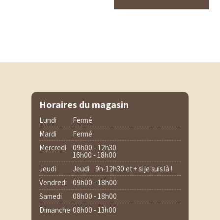
Les
opt
pe
êtr
cho
sur
la
pa
du
pro
Horaires du magasin
Lundi
Fermé
Mardi
Fermé
Mercredi
09h00 - 12h30
16h00 - 18h00
Jeudi
Jeudi 9h-12h30 et + si je suis là !
Vendredi
09h00 - 18h00
Samedi
08h00 - 18h00
Dimanche
08h00 - 13h00