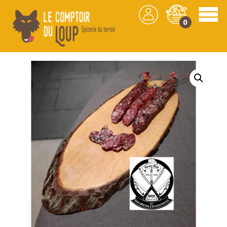
0
Les produits
/
Charcuteries
/
Viande / Poisson /
Traiteur
/ Saucisson d’Hodbomont