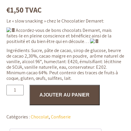
€
1,50
TVAC
Le « slow snacking » chez le Chocolatier Demaret:
Accordez-vous de bons chocolats Demaret, mais
faites-le en pleine conscience et bénéficiez ainsi de la
positivité et du bien être qui en découle…
Ingrédients: Sucre, pâte de cacao, sirop de glucose, beurre
de cacao 2,30%, cacao maigre en poudre, arôme naturel de
vanille, alcool 96°, humectant: E420, émulsifiant: lécithine
de SOJA, vanille naturelle, eau, conservateur: E202.
Minimum cacao 64%. Peut contenir des traces de fruits à
coque, gluten, œufs, sulfites, lait.
quantité
de
AJOUTER AU PANIER
Tablette
Chocolat
fondant
Crème
vanille
Catégories :
Chocolat
,
Confiserie
-
Chocolaterie
Demaret