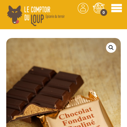
0
Les produits
/
Chocolat
/
Confiserie
/ Tablette
Chocolat fondant Crème vanille -Chocolaterie
Demaret