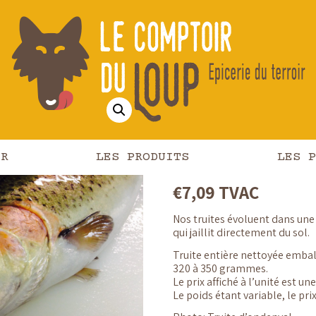
isson / Traiteur
/ Truite fraiche entière – Pisciculture
Truite f
entière 
Piscicul
IR
LES PRODUITS
LES P
€
7,09
TVAC
Nos truites évoluent dans une
qui jaillit directement du sol.
Truite entière nettoyée embal
320 à 350 grammes.
Le prix affiché à l’unité est
Le poids étant variable, le prix