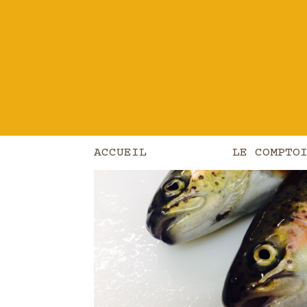
Les produits
/
Poisson
/
Viande / Po
ACCUEIL
LE COMPTO