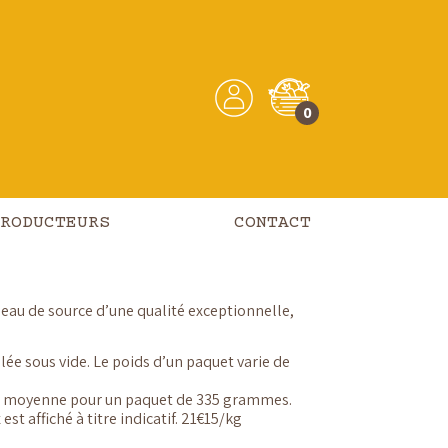
 Ondenval
0
raiche
–
ture Ondenval
RODUCTEURS
CONTACT
 eau de source d’une qualité exceptionnelle,
lée sous vide. Le poids d’un paquet varie de
 une moyenne pour un paquet de 335 grammes.
 est affiché à titre indicatif. 21€15/kg