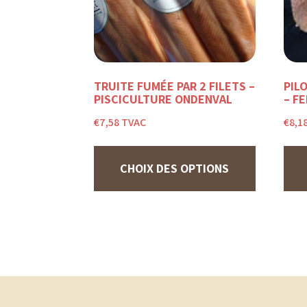
TRUITE FUMÉE PAR 2 FILETS –
PIL
PISCICULTURE ONDENVAL
– F
€
7,58
TVAC
€
8,1
Ce
produit
a
CHOIX DES OPTIONS
plusieurs
variations.
Les
options
peuvent
être
choisies
sur
la
page
du
produit