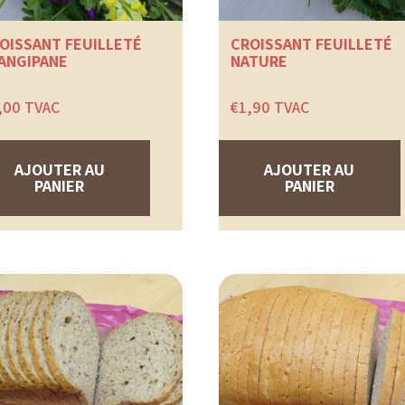
OISSANT FEUILLETÉ
CROISSANT FEUILLETÉ
ANGIPANE
NATURE
,00
TVAC
€
1,90
TVAC
AJOUTER AU
AJOUTER AU
PANIER
PANIER