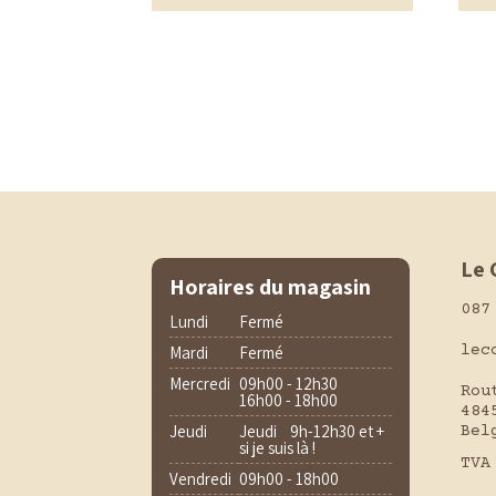
Le 
Horaires du magasin
087
Lundi
Fermé
lec
Mardi
Fermé
Mercredi
09h00 - 12h30
Rou
16h00 - 18h00
484
Jeudi
Jeudi 9h-12h30 et +
Bel
si je suis là !
TVA
Vendredi
09h00 - 18h00