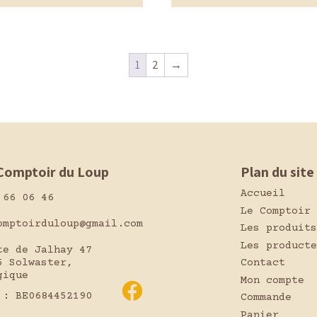
1
2
→
Comptoir du Loup
Plan du site
Accueil
 66 06 46
Le Comptoir
omptoirduloup@gmail.com
Les produits
Les producte
te de Jalhay 47
5 Solwaster,
Contact
gique
Mon compte
 : BE0684452190
Commande
Panier