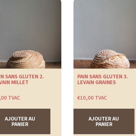
la
page
du
produit
IN SANS GLUTEN 2.
PAIN SANS GLUTEN 3.
VAIN MILLET
LEVAIN GRAINES
,00
TVAC
€
10,00
TVAC
AJOUTER AU
AJOUTER AU
PANIER
PANIER