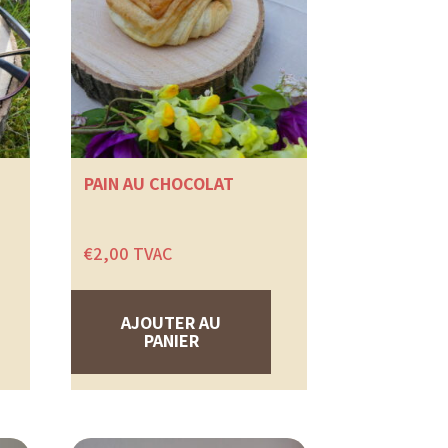
PAIN AU CHOCOLAT
€
2,00
TVAC
Ce
produit
a
AJOUTER AU
plusieurs
PANIER
variations.
Les
options
peuvent
être
choisies
sur