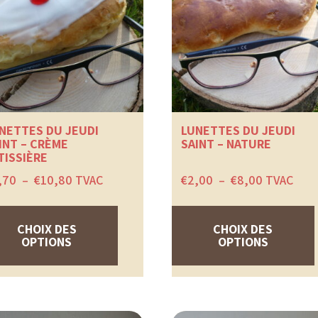
NETTES DU JEUDI
LUNETTES DU JEUDI
INT – CRÈME
SAINT – NATURE
TISSIÈRE
Plage
Plage
,70
–
€
10,80
TVAC
€
2,00
–
€
8,00
TVAC
de
de
Ce
prix :
prix :
produit
€2,70
€2,00
a
CHOIX DES
CHOIX DES
à
à
plusieurs
OPTIONS
OPTIONS
€10,80
€8,00
variations.
Les
options
peuvent
être
choisies
sur