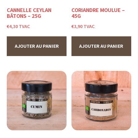
CANNELLE CEYLAN
CORIANDRE MOULUE –
BÂTONS – 25G
45G
€
4,30
TVAC
€
3,90
TVAC
AJOUTER AU PANIER
AJOUTER AU PANIER