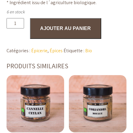
* Ingrédient issu de l´agriculture biologique.
6 en stock
quantité
de
AJOUTER AU PANIER
Ail
émincé
-
35gr
Catégories :
Épicerie
,
Épices
Étiquette :
Bio
PRODUITS SIMILAIRES