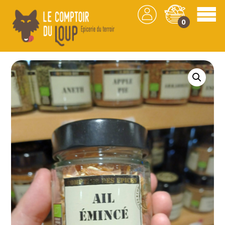
0
Les produits
/
Épicerie
/
Épices
/ Ail émincé –
35gr