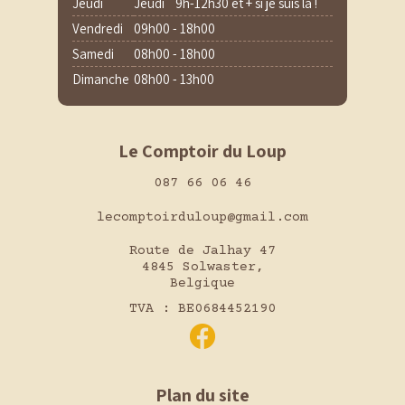
Jeudi
Jeudi 9h-12h30 et + si je suis là !
Vendredi
09h00 - 18h00
Samedi
08h00 - 18h00
Dimanche
08h00 - 13h00
Le Comptoir du Loup
087 66 06 46
lecomptoirduloup@gmail.com
Route de Jalhay 47
4845 Solwaster,
Belgique
TVA : BE0684452190
Plan du site