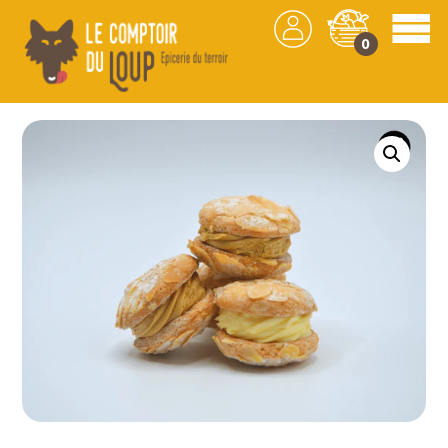
0
Les produits
/
Confiserie
/
Gaufres
/ Baisers
d’Elvaux – Maison Valençon