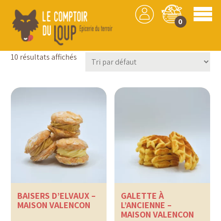
0
Gaufres
10 résultats affichés
BAISERS D’ELVAUX –
GALETTE À
MAISON VALENÇON
L’ANCIENNE –
MAISON VALENÇON