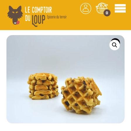
0
Les produits
/
Confiserie
/
Gaufres
/ Galette à
l’ancienne au chocolat – Maison Valençon