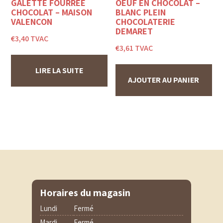
GALETTE FOURRÉE
OEUF EN CHOCOLAT –
CHOCOLAT – MAISON
BLANC PLEIN
VALENÇON
CHOCOLATERIE
DEMARET
€
3,40
TVAC
€
3,61
TVAC
LIRE LA SUITE
AJOUTER AU PANIER
Horaires du magasin
Lundi
Fermé
Mardi
Fermé