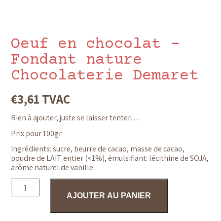
Oeuf en chocolat –
Fondant nature
Chocolaterie Demaret
€
3,61
TVAC
Rien à ajouter, juste se laisser tenter…
Prix pour 100gr.
Ingrédients: sucre, beurre de cacao, masse de cacao,
poudre de LAIT entier (<1%), émulsifiant: lécithine de SOJA,
arôme naturel de vanille.
quantité
de
AJOUTER AU PANIER
Oeuf
en
chocolat