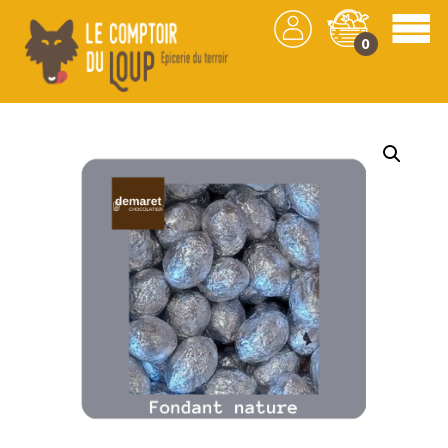
0
Les produits
/
Chocolat
/
Confiserie
/ Oeuf en
chocolat – Fondant nature Chocolaterie Demaret