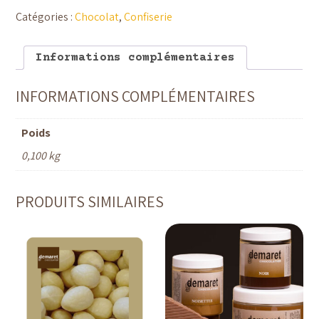
-
Fondant
Catégories :
Chocolat
,
Confiserie
nature
Chocolaterie
Demaret
Informations complémentaires
INFORMATIONS COMPLÉMENTAIRES
Poids
0,100 kg
PRODUITS SIMILAIRES