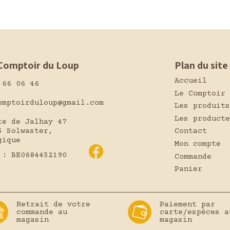
Comptoir du Loup
Plan du site
Accueil
 66 06 46
Le Comptoir
omptoirduloup@gmail.com
Les produits
Les producte
te de Jalhay 47
5 Solwaster,
Contact
gique
Mon compte
 : BE0684452190
Commande
Panier
Retrait de votre
Paiement par
commande au
carte/espèces a
magasin
magasin