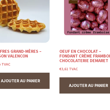
FRES GRAND-MÈRES –
OEUF EN CHOCOLAT –
SON VALENÇON
FONDANT CRÈME FRAMBO
CHOCOLATERIE DEMARET
5
TVAC
€
3,61
TVAC
AJOUTER AU PANIER
AJOUTER AU PANIER