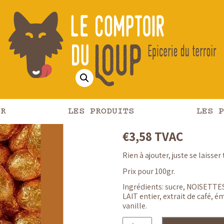
/ Oeuf en chocolat – Fondant café Chocolaterie Demaret
Oeuf en 
Fondant 
Chocolat
IR
LES PRODUITS
LES P
€
3,58
TVAC
Rien à ajouter, juste se laisse
Prix pour 100gr.
Ingrédients: sucre, NOISETTE
LAIT entier, extrait de café, é
vanille.
quantité