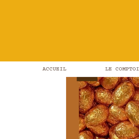
Les produits
/
Chocolat
/
Confiserie
ACCUEIL
LE COMPTO