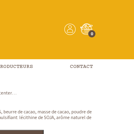
0
chocolat –
café
erie Demaret
RODUCTEURS
CONTACT
r tenter…
S, beurre de cacao, masse de cacao, poudre de
mulsifiant: lécithine de SOJA, arôme naturel de