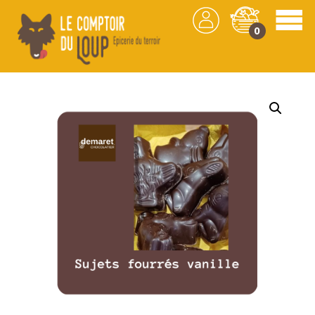
0
Les produits
/
Chocolat
/
Confiserie
/ Sujets
vanille Fondant – Chocolaterie Demaret