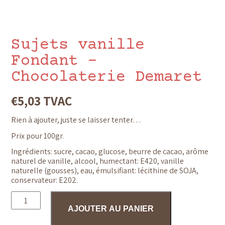
Sujets vanille
Fondant –
Chocolaterie Demaret
€
5,03
TVAC
Rien à ajouter, juste se laisser tenter…
Prix pour 100gr.
Ingrédients: sucre, cacao, glucose, beurre de cacao, arôme
naturel de vanille, alcool, humectant: E420, vanille
naturelle (gousses), eau, émulsifiant: lécithine de
SOJA,
conservateur: E202.
quantité
de
AJOUTER AU PANIER
Sujets
vanille