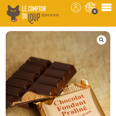
0
Les produits
/
Chocolat
/
Confiserie
/ Tablette
Chocolat fondant -Chocolaterie Demaret