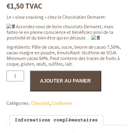
€
1,50
TVAC
Le « slow snacking » chez le Chocolatier Demaret:
Accordez-vous de bons chocolats Demaret, mais
faites-le en pleine conscience et bénéficiez ainsi de la
positivité et du bien être qui en découle…
Ingrédients: Pâte de cacao, sucre, beurre de cacao 7,50%,
cacao maigre en poudre, émulsifiant: lécithine de SOJA.
Minimum cacao 64%. Peut contenir des traces de fruits à
coque, gluten, œufs, sulfites, lait.
quantité
de
AJOUTER AU PANIER
Tablette
Chocolat
fondant
-
Chocolaterie
Catégories :
Chocolat
,
Confiserie
Demaret
Informations complémentaires