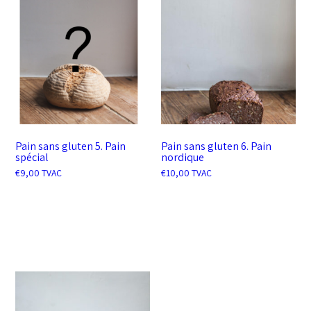
Pain sans gluten 5. Pain
Pain sans gluten 6. Pain
spécial
nordique
€
9,00
TVAC
€
10,00
TVAC
AJOUTER AU PANIER
AJOUTER AU PANIER