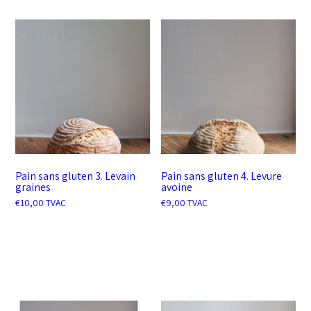
Pain sans gluten 3. Levain
Pain sans gluten 4. Levure
graines
avoine
€
10,00
TVAC
€
9,00
TVAC
AJOUTER AU PANIER
AJOUTER AU PANIER