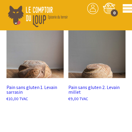
Sans gluten
7 résultats affichés
0
Pain sans gluten 1. Levain
Pain sans gluten 2. Levain
sarrasin
millet
€
10,00
TVAC
€
9,00
TVAC
AJOUTER AU PANIER
AJOUTER AU PANIER