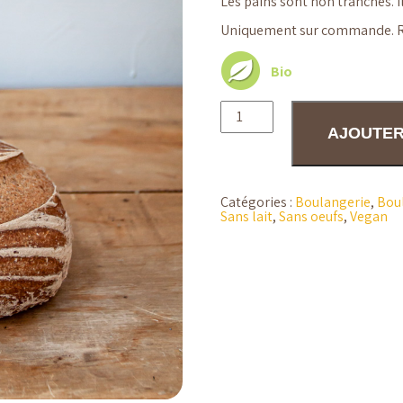
Les pains sont non tranchés. I
Uniquement sur commande. Ré
Bio
quantité
de
AJOUTER
Pain
sans
gluten
7.
Levain
Catégories :
Boulangerie
,
Boul
sarrasin
Sans lait
,
Sans oeufs
,
Vegan
prononcé