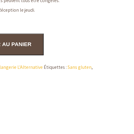
ls peuvent tous être congelés.
ception le jeudi.
 AU PANIER
angerie L'Alternative
Étiquettes :
Sans gluten
,