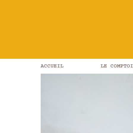
Les produits
/
Boulangerie
/
Boulang
ACCUEIL
LE COMPTO