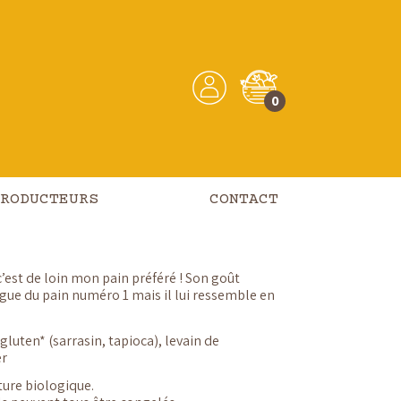
 prononcé
0
s gluten 7.
arrasin
RODUCTEURS
CONTACT
 c’est de loin mon pain préféré ! Son goût
ngue du pain numéro 1 mais il lui ressemble en
 gluten* (sarrasin, tapioca), levain de
er
lture biologique.