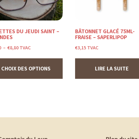
ETTES DU JEUDI SAINT –
BÂTONNET GLACÉ 75ML-
NDES
FRAISE – SAPERLIPOP
Plage
0
–
€
8,80
TVAC
€
3,15
TVAC
de
Ce
prix :
produit
€2,20
a
à
CHOIX DES OPTIONS
LIRE LA SUITE
plusieurs
€8,80
variations.
Les
options
peuvent
être
choisies
sur
la
page
du
produit