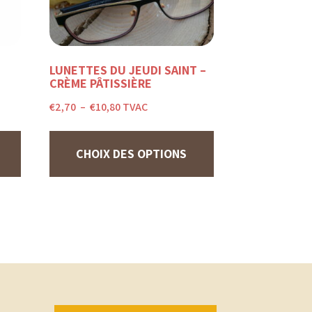
LUNETTES DU JEUDI SAINT –
CRÈME PÂTISSIÈRE
Plage
€
2,70
–
€
10,80
TVAC
de
Ce
prix :
produit
€2,70
a
à
CHOIX DES OPTIONS
plusieurs
€10,80
variations.
Les
options
peuvent
être
choisies
sur
la
page
du
produit