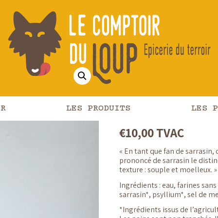
erie L'Alternative
/ Pain sans gluten 7. Levain sarrasin
Pain san
Levain s
prononcé
IR
LES PRODUITS
LES P
€
10,00
TVAC
« En tant que fan de sarrasin,
prononcé de sarrasin le disti
texture : souple et moelleux. »
Ingrédients : eau, farines sans
sarrasin*, psyllium*, sel de m
*Ingrédients issus de l’agricu