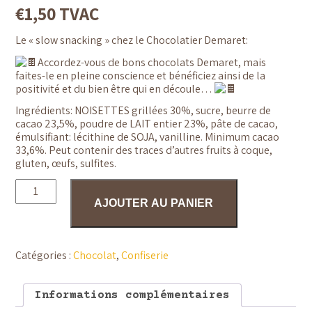
€
1,50
TVAC
Le « slow snacking » chez le Chocolatier Demaret:
Accordez-vous de bons chocolats Demaret, mais
faites-le en pleine conscience et bénéficiez ainsi de la
positivité et du bien être qui en découle…
Ingrédients: NOISETTES grillées 30%, sucre, beurre de
cacao 23,5%, poudre de LAIT entier 23%, pâte de cacao,
émulsifiant: lécithine de SOJA, vanilline. Minimum cacao
33,6%. Peut contenir des traces d’autres fruits à coque,
gluten, œufs, sulfites.
quantité
de
AJOUTER AU PANIER
Tablette
Chocolat
au
lait
Noisettes
Catégories :
Chocolat
,
Confiserie
-
Chocolaterie
Demaret
Informations complémentaires