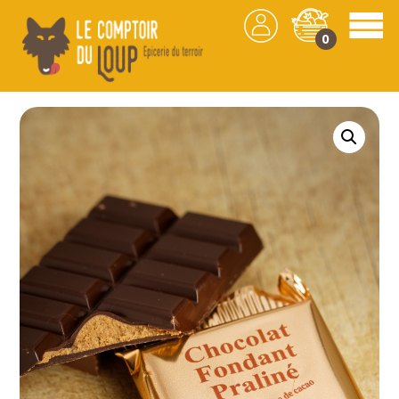
0
Les produits
/
Chocolat
/
Confiserie
/ Tablette
Chocolat au lait Noisettes -Chocolaterie Demaret