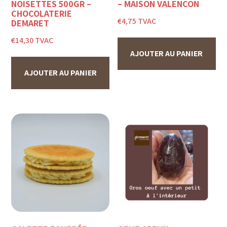
NOISETTES 500GR –
– MAISON VALENÇON
CHOCOLATERIE
€
4,75
TVAC
DEMARET
€
14,30
TVAC
AJOUTER AU PANIER
AJOUTER AU PANIER