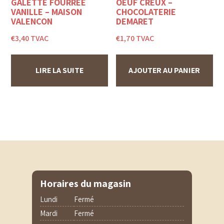
GALETTE FOURRÉE
OEUF CREUX –
VANILLE – MAISON
CHOCOLATERIE
VALENÇON
DEMARET
€
3,40
TVAC
€
1,70
TVAC
LIRE LA SUITE
AJOUTER AU PANIER
Horaires du magasin
Lundi
Fermé
Mardi
Fermé