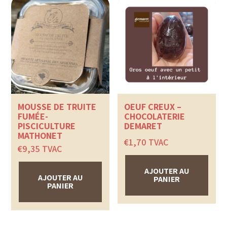
MOUSSE DE TRUITE
OEUF CREUX –
FUMÉE-
CHOCOLATERIE
PISCICULTURE
DEMARET
MATHONET
€
1,70
TVAC
€
9,35
TVAC
AJOUTER AU
AJOUTER AU
PANIER
PANIER