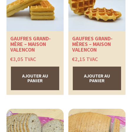
GAUFRES GRAND-
GAUFRES GRAND-
MÈRE – MAISON
MÈRES – MAISON
VALENÇON
VALENÇON
€
3,05
TVAC
€
2,15
TVAC
AJOUTER AU
AJOUTER AU
PANIER
PANIER