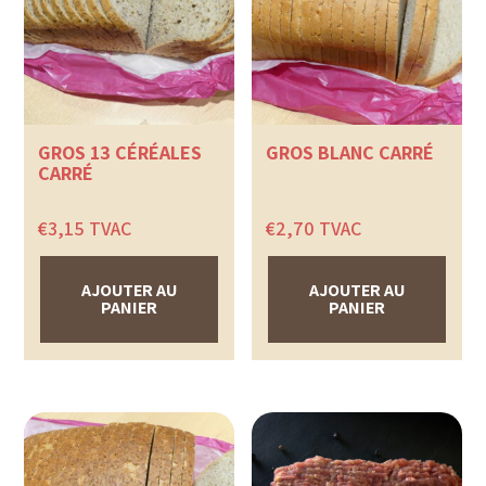
GROS 13 CÉRÉALES
GROS BLANC CARRÉ
CARRÉ
€
3,15
TVAC
€
2,70
TVAC
AJOUTER AU
AJOUTER AU
PANIER
PANIER