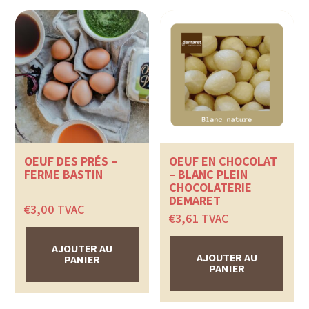
OEUF DES PRÉS –
OEUF EN CHOCOLAT
FERME BASTIN
– BLANC PLEIN
CHOCOLATERIE
DEMARET
€
3,00
TVAC
€
3,61
TVAC
AJOUTER AU
AJOUTER AU
PANIER
PANIER