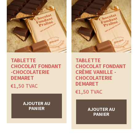
TABLETTE
TABLETTE
CHOCOLAT FONDANT
CHOCOLAT FONDANT
-CHOCOLATERIE
CRÈME VANILLE -
DEMARET
CHOCOLATERIE
DEMARET
€
1,50
TVAC
€
1,50
TVAC
AJOUTER AU
PANIER
AJOUTER AU
PANIER