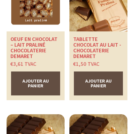
OEUF EN CHOCOLAT
TABLETTE
– LAIT PRALINÉ
CHOCOLAT AU LAIT -
CHOCOLATERIE
CHOCOLATERIE
DEMARET
DEMARET
€
3,61
TVAC
€
1,50
TVAC
AJOUTER AU
AJOUTER AU
PANIER
PANIER