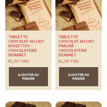
TABLETTE
TABLETTE
CHOCOLAT AU LAIT
CHOCOLAT AU LAIT
NOISETTES -
PRALINÉ -
CHOCOLATERIE
CHOCOLATERIE
DEMARET
DEMARET
€
1,50
TVAC
€
1,50
TVAC
AJOUTER AU
AJOUTER AU
PANIER
PANIER